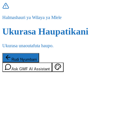
Halmashauri ya Wilaya ya Mlele
Ukurasa Haupatikani
Ukurasa unaoutafuta haupo.
Rudi Nyumbani
Ask GWF AI Assistant